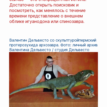
Достаточно открыть поисковик и
посмотреть, как менялось с течение
времени представление о внешнем
облике игуанодона или спинозавра.
Валентин Дельвесто со скульптуройпермский
протерозухида архозавра. Фото: личный архив
Валентина Дельвесто / студия Дельвесто