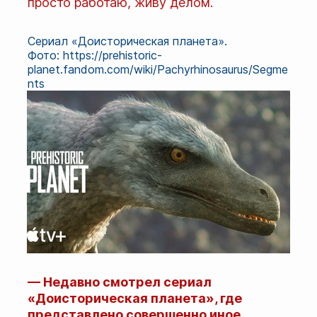
просто работаю, живу делом.
Сериал «Доисторическая планета».
Фото: https://prehistoric-
planet.fandom.com/wiki/Pachyrhinosaurus/Segme
nts
— Недавно смотрел сериал
«Доисторическая планета», где
представлено совершенно иное