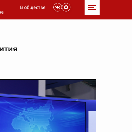
В обществе
не
вития