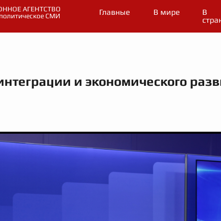
ННОЕ АГЕНТСТВО
Главные
В мире
В
политическое СМИ
стра
 интеграции и экономического раз