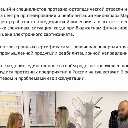
аций и специалистов протезно-ортопедической отрасли и 
ра центра протезирования и реабилитации «Бионардо» Ма
центр работает по медицинской лицензии, а в штате — не
ынке сложилась ситуация, когда при бюджетном финансир
 цене электронного сертификата.
 по электронным сертификатам — ключевая реперная точк
 промышленной продукции реабилитационной направленнос
кое изделие, единственное в своём роде, не требующее по
аудита протезных предприятий в России не существует. В 
отезом и проблемами его эксплуатации.