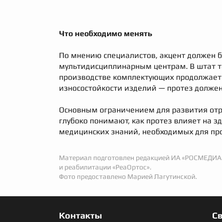
Что необходимо менять
По мнению специалистов, акцент должен б
мультидисциплинарным центрам. В штат т
производстве комплектующих продолжаетс
износостойкости изделий — протез должен
Основным ограничением для развития отра
глубоко понимают, как протез влияет на з
медицинских знаний, необходимых для пр
Материал подготовлен редакцией ИА «РОСМЕДИА»
и реабилитации «РеаОртос».
Фото предоставлено Марией Лагутинской.
Контакты
С