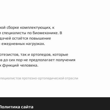
ной сборке комплектующих, к
 специалисты по биомеханике. В
адачей остаётся повышение
и ежедневных нагрузках.
тезистов, так и ортопедов, которые
в до сих пор не предполагает получения
х функций человека.
пециалистов протезно-ортопедической отрасли
Политика сайта