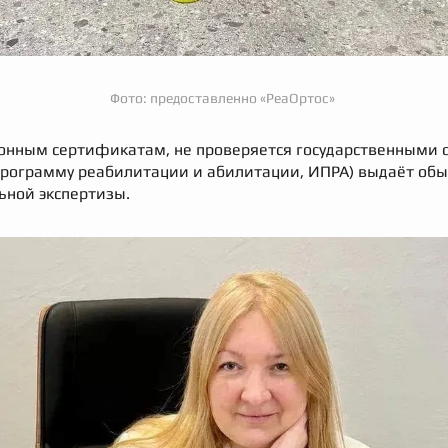
Фото: предоставленно «РеаОртос»
онным сертификатам, не проверяется государственными о
программу реабилитации и абилитации, ИПРА) выдаёт обы
ьной экспертизы.