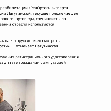
реабилитации «РеаОртос», эксперта
рии Лагутинской, текущее положение дел
врологи, ортопеды, специалисты по
овании отрасли используются
а, на которую должен смотреть
ти», — отмечает Лагутинская.
лучения регистрационного удостоверения.
результате гражданин с ампутацией