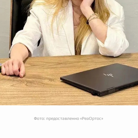
Фото: предоставленно «РеаОртос»