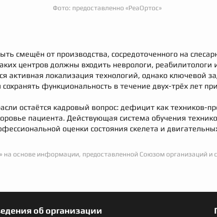
Фото: предоставленно «РеаОртос»
ыть смещён от производства, сосредоточенного на слесар
аких центров должны входить неврологи, реабилитологи и
я активная локализация технологий, однако ключевой з
 сохранять функциональность в течение двух-трёх лет пр
сли остаётся кадровый вопрос: дефицит как техников-про
доровье пациента. Действующая система обучения технико
офессиональной оценки состояния скелета и двигательны
 на основе информации, предоставленной Союзом организаций и с
ведения об организации