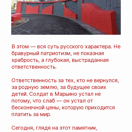
В этом — вся суть русского характера. Не
бравурный патриотизм, не показная
храбрость, а глубокая, выстраданная
ответственность.
Ответственность за тех, кто не вернулся,
за родную землю, за будущее своих
детей. Солдат в Марьино устал не
потому, что слаб — он устал от
бесконечной цены, которую приходится
платить за мир.
Сегодня, глядя на этот памятник,