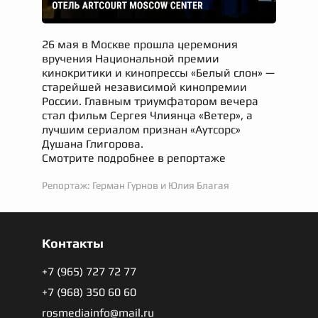
26 мая в Москве прошла церемония
вручения Национальной премии
кинокритики и кинопрессы «Белый слон» —
старейшей независимой кинопремии
России. Главным триумфатором вечера
стал фильм Сергея Члиянца «Ветер», а
лучшим сериалом признан «Аутсорс»
Душана Глигорова.
Смотрите подробнее в репортаже
Репортаж: Герман Гурнов и Юлия Благая
Контакты
+7 (965) 727 72 77
+7 (968) 350 60 60
rosmediainfo@mail.ru