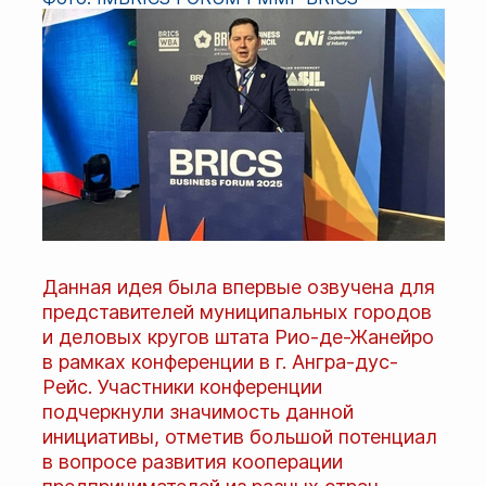
Данная идея была впервые озвучена для
представителей муниципальных городов
и деловых кругов штата Рио-де-Жанейро
в рамках конференции в г. Ангра-дус-
Рейс. Участники конференции
подчеркнули значимость данной
инициативы, отметив большой потенциал
в вопросе развития кооперации