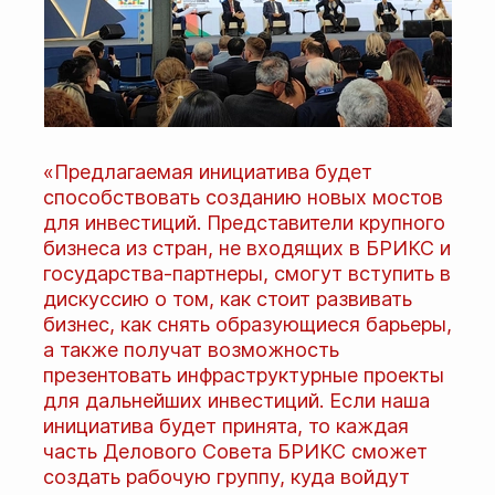
«Предлагаемая инициатива будет
способствовать созданию новых мостов
для инвестиций. Представители крупного
бизнеса из стран, не входящих в БРИКС и
государства-партнеры, смогут вступить в
дискуссию о том, как стоит развивать
бизнес, как снять образующиеся барьеры,
а также получат возможность
презентовать инфраструктурные проекты
для дальнейших инвестиций. Если наша
инициатива будет принята, то каждая
часть Делового Совета БРИКС сможет
создать рабочую группу, куда войдут