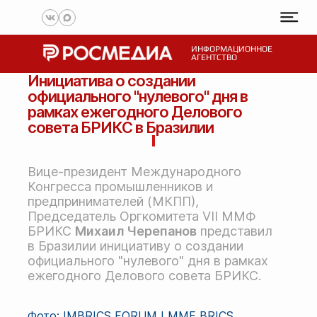
ИНФОРМАЦИОННОЕ
АГЕНТСТВО
Инициатива о создании
официального "нулевого" дня в
рамках ежегодного Делового
совета БРИКС в Бразилии
Вице-президент Международного
Конгресса промышленников и
предпринимателей (МКПП),
Председатель Оргкомитета VII ММФ
БРИКС
Михаил Черепанов
представил
в Бразилии инициативу о создании
официального "нулевого" дня в рамках
ежегодного Делового совета БРИКС.
Фото: IMBRICS FORUM I MMF BRICS