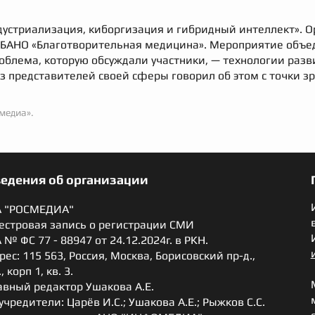
устриализация, киборгизация и гибридный интеллект». 
и БАНО «Благотворительная медицина». Мероприятие объе
роблема, которую обсуждали участники, — технологии раз
з представителей своей сферы говорил об этом с точки з
медиа».
ведения об организации
 "РОСМЕДИА"
естровая запись о регистрации СМИ
 № ФС 77 - 88947 от 24.12.2024г. в РКН.
рес: 115 563, Россия, Москва, Борисовский пр-д.,
., корп 1, кв. 3.
авный редактор Ушакова А.Е.
учредители: Царёв И.С.; Ушакова А.Е.; Рыжков С.С.