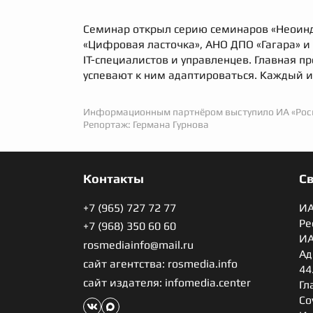
Семинар открыл серию семинаров «Неоинд
«Цифровая ласточка», АНО ДПО «Гагара» 
IT-специалистов и управленцев. Главная п
успевают к ним адаптироваться. Каждый и
Информационным партнёром выступило ИА «Рос
Репортаж: Германа Гурнова
Контакты
С
+7 (965) 727 72 77
ИА
Ре
+7 (968) 350 60 60
ИА
rosmediainfo@mail.ru
Ад
сайт агентства: rosmedia.info
44
сайт издателя: infomedia.center
Гл
Со