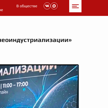
В обществе
не
 неоиндустриализации»