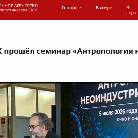
ННОЕ АГЕНТСТВО
Главные
В мире
В
политическое СМИ
стра
Х прошёл семинар «Антропология